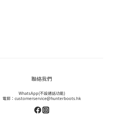
聯絡我們
WhatsApp(不設通話功能)
電郵：customerservice@hunterboots.hk