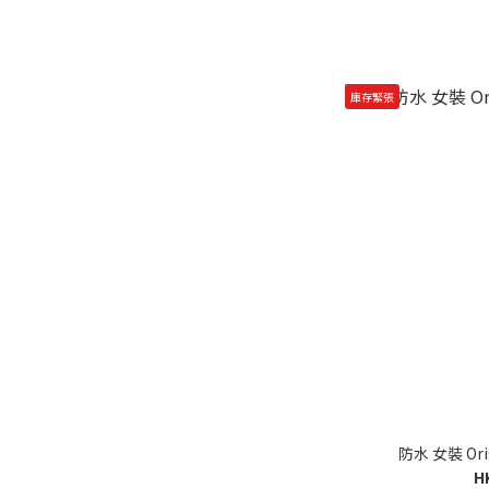
庫存緊張
防水 女裝 Origi
H