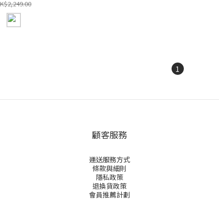
K$2,249.00
1
顧客服務
運送服務方式
條款與細則
隱私政策
退換貨政策
會員推薦計劃