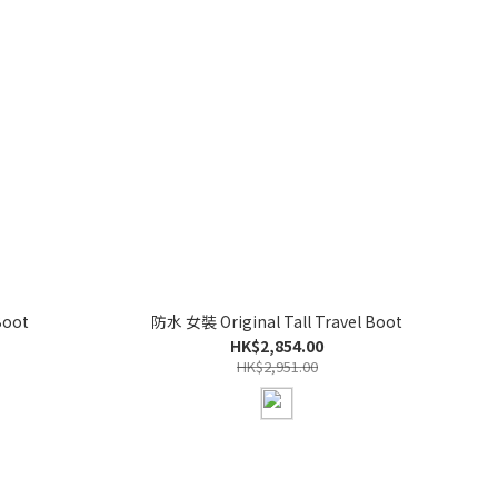
Boot
防水 女裝 Original Tall Travel Boot
HK$2,854.00
HK$2,951.00