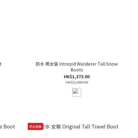
t
防水 男女裝 Intrepid Wanderer Tall Snow
Boots
HK$1,373.00
HK$2,289.00
防水經典